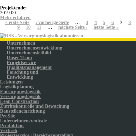
Projektende:
2019.00
Mehr erfahren
über Deutscher Bundesrat
Seiten
« erste Seite
‹ vorherige Seite
…
3
4
5
6
7
8
9
10
11
…
nächste Seite ›
letzte Seite »
Unternehmen
Unternehmensentwicklung
Unternehmensleitbild
Unser Team
Projektservice
Qualitätsmanagement
Forschung und
Entwicklung
Leistungen
Logistikplanung
Entsorgungslogistik
Versorgungslogistik
Lean Construction
Zutrittskontrolle und Bewachung
Baustelleneinrichtung
ProSite
Unternehmenszentrale
Produktion
Vertrieb
Projektservice | Bereichscontrolling