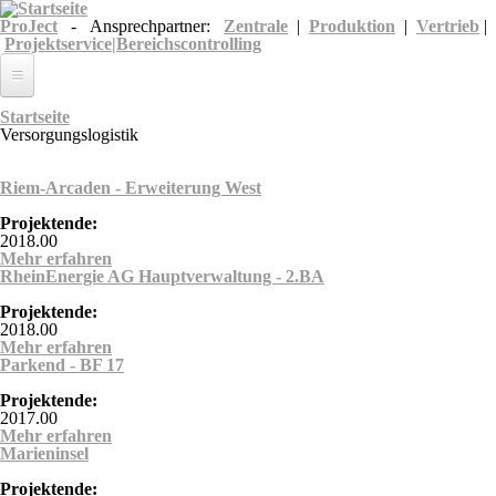
Direkt zum Inhalt
ProJect
- Ansprechpartner:
Zentrale
|
Produktion
|
Vertrieb
|
Projektservice|Bereichscontrolling
Unternehmen
Sie sind hier
Startseite
Versorgungslogistik
Leistungen
Riem-Arcaden - Erweiterung West
Referenzen
Projektende:
Karriere
2018.00
Mehr erfahren
über Riem-Arcaden - Erweiterung West
RheinEnergie AG Hauptverwaltung - 2.BA
Projektende:
2018.00
Mehr erfahren
über RheinEnergie AG Hauptverwaltung - 2.BA
Parkend - BF 17
Projektende:
2017.00
Mehr erfahren
über Parkend - BF 17
Marieninsel
Projektende: