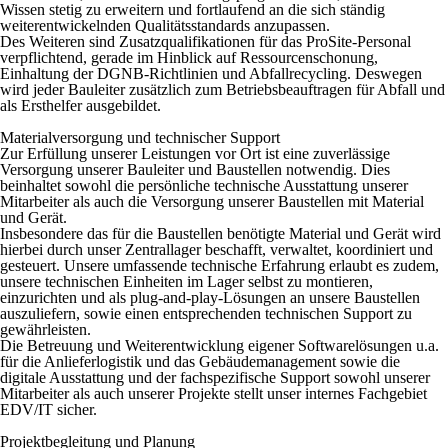
Wissen stetig zu erweitern und fortlaufend an die sich ständig
weiterentwickelnden Qualitätsstandards anzupassen.
Des Weiteren sind Zusatzqualifikationen für das ProSite-Personal
verpflichtend, gerade im Hinblick auf Ressourcenschonung,
Einhaltung der DGNB-Richtlinien und Abfallrecycling. Deswegen
wird jeder Bauleiter zusätzlich zum Betriebsbeauftragen für Abfall und
als Ersthelfer ausgebildet.
Materialversorgung und technischer Support
Zur Erfüllung unserer Leistungen vor Ort ist eine zuverlässige
Versorgung unserer Bauleiter und Baustellen notwendig. Dies
beinhaltet sowohl die persönliche technische Ausstattung unserer
Mitarbeiter als auch die Versorgung unserer Baustellen mit Material
und Gerät.
Insbesondere das für die Baustellen benötigte Material und Gerät wird
hierbei durch unser Zentrallager beschafft, verwaltet, koordiniert und
gesteuert. Unsere umfassende technische Erfahrung erlaubt es zudem,
unsere technischen Einheiten im Lager selbst zu montieren,
einzurichten und als plug-and-play-Lösungen an unsere Baustellen
auszuliefern, sowie einen entsprechenden technischen Support zu
gewährleisten.
Die Betreuung und Weiterentwicklung eigener Softwarelösungen u.a.
für die Anlieferlogistik und das Gebäudemanagement sowie die
digitale Ausstattung und der fachspezifische Support sowohl unserer
Mitarbeiter als auch unserer Projekte stellt unser internes Fachgebiet
EDV/IT sicher.
Projektbegleitung und Planung