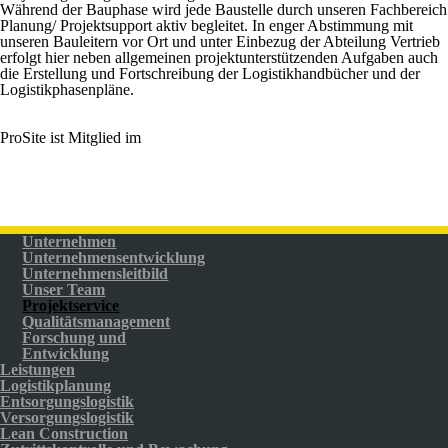
Während der Bauphase wird jede Baustelle durch unseren Fachbereich
Planung/ Projektsupport aktiv begleitet. In enger Abstimmung mit
unseren Bauleitern vor Ort und unter Einbezug der Abteilung Vertrieb
erfolgt hier neben allgemeinen projektunterstützenden Aufgaben auch
die Erstellung und Fortschreibung der Logistikhandbücher und der
Logistikphasenpläne.
ProSite ist Mitglied im
Unternehmen
Unternehmensentwicklung
Unternehmensleitbild
Unser Team
Projektservice
Qualitätsmanagement
Forschung und
Entwicklung
Leistungen
Logistikplanung
Entsorgungslogistik
Versorgungslogistik
Lean Construction