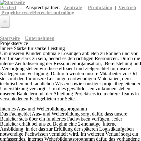
Direkt zum Inhalt
ProJect
- Ansprechpartner:
Zentrale
|
Produktion
|
Vertrieb
|
Projektservice|Bereichscontrolling
Unternehmen
Sie sind hier
Startseite
»
Unternehmen
Leistungen
Projektservice
Innere Stärke für starke Leistung
Um unseren Kunden optimale Lösungen anbieten zu können und vor
Referenzen
Ort für sie stark zu sein, bedarf es den richtigen Ressourcen. Durch die
interne Zentralisierung der Ressourcenorganisation, -Bereitstellung und
Karriere
-Versorgung stellen wir diese effizient und zielgerichtet für unsere
Kollegen zur Verfügung. Dadurch werden unsere Mitarbeiter vor Ort
stets mit den für unsere Leistungen notwendigen Materialien, dem
technischen und fachlichen Wissen sowie sonstiger projektbegleitender
Unterstützung versorgt. Um dies gewährleisten zu können stehen
unseren Bauleitern mit der Abteilung Projektservice mehrere Teams in
verschiedenen Fachgebieten zur Seite.
Internes Aus- und Weiterbildungsprogramm
Das Fachgebiet Aus- und Weiterbildung sorgt dafür, dass unsere
Bauleiter stets über ein fundiertes Fachwissen verfügen. Jeder
Bauleiter erhält bei uns zu Beginn eine 2-monatige, interne
Ausbildung, in der das zur Erfüllung der späteren Logistikaufgaben
notwendige Fachwissen vermittelt wird. Im weiteren Verlauf sorgt ein
umfassendes, internes Weiterbildungsprogramm dafür, das vorhandene