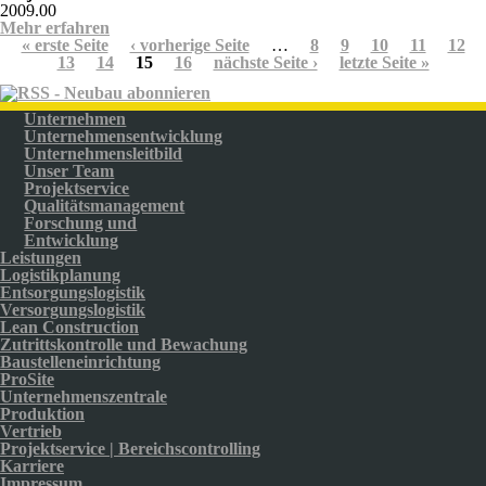
2009.00
Mehr erfahren
über Stadtgalerie Schweinfurt
Seiten
« erste Seite
‹ vorherige Seite
…
8
9
10
11
12
13
14
15
16
nächste Seite ›
letzte Seite »
Unternehmen
Unternehmensentwicklung
Unternehmensleitbild
Unser Team
Projektservice
Qualitätsmanagement
Forschung und
Entwicklung
Leistungen
Logistikplanung
Entsorgungslogistik
Versorgungslogistik
Lean Construction
Zutrittskontrolle und Bewachung
Baustelleneinrichtung
ProSite
Unternehmenszentrale
Produktion
Vertrieb
Projektservice | Bereichscontrolling
Karriere
Impressum