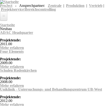
Direkt zum Inhalt
ProJect
- Ansprechpartner:
Zentrale
|
Produktion
|
Vertrieb
|
Projektservice|Bereichscontrolling
Unternehmen
Sie sind hier
Startseite
Neubau
ADAC Headquarter
Leistungen
Projektende:
Referenzen
2011.00
Mehr erfahren
über ADAC Headquarter
Karriere
Four Elements
Projektende:
2009.00
Mehr erfahren
über Four Elements
Schulen Rodenkirchen
Projektende:
2008.00
Mehr erfahren
über Schulen Rodenkirchen
Uniklinik - Untersuchungs- und Behandlungszentrum UB-West
Projektende:
2012.00
Mehr erfahren
über Uniklinik - Untersuchungs- und