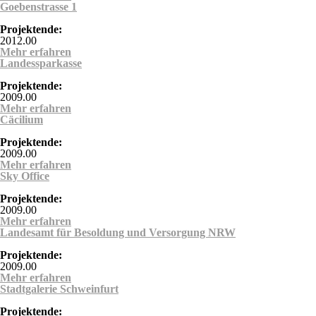
Goebenstrasse 1
Behandlungszentrum UB-West
Projektende:
2012.00
Mehr erfahren
über Goebenstrasse 1
Landessparkasse
Projektende:
2009.00
Mehr erfahren
über Landessparkasse
Cäcilium
Projektende:
2009.00
Mehr erfahren
über Cäcilium
Sky Office
Projektende:
2009.00
Mehr erfahren
über Sky Office
Landesamt für Besoldung und Versorgung NRW
Projektende:
2009.00
Mehr erfahren
über Landesamt für Besoldung und Versorgung
Stadtgalerie Schweinfurt
NRW
Projektende: