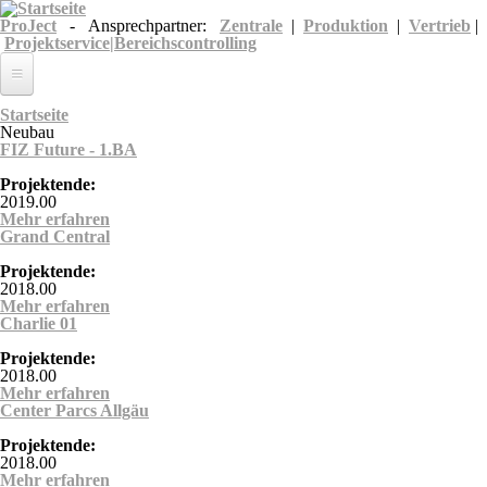
Direkt zum Inhalt
ProJect
- Ansprechpartner:
Zentrale
|
Produktion
|
Vertrieb
|
Projektservice|Bereichscontrolling
Unternehmen
Sie sind hier
Startseite
Neubau
FIZ Future - 1.BA
Leistungen
Projektende:
Referenzen
2019.00
Mehr erfahren
über FIZ Future - 1.BA
Karriere
Grand Central
Projektende:
2018.00
Mehr erfahren
über Grand Central
Charlie 01
Projektende:
2018.00
Mehr erfahren
über Charlie 01
Center Parcs Allgäu
Projektende:
2018.00
Mehr erfahren
über Center Parcs Allgäu