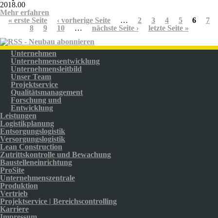
2018.00
Mehr erfahren
über Strabag Campus
Seiten
« erste Seite
‹ vorherige Seite
…
2
3
4
5
6
7
8
9
10
…
nächste Seite ›
letzte Seite »
Unternehmen
Unternehmensentwicklung
Unternehmensleitbild
Unser Team
Projektservice
Qualitätsmanagement
Forschung und
Entwicklung
Leistungen
Logistikplanung
Entsorgungslogistik
Versorgungslogistik
Lean Construction
Zutrittskontrolle und Bewachung
Baustelleneinrichtung
ProSite
Unternehmenszentrale
Produktion
Vertrieb
Projektservice | Bereichscontrolling
Karriere
Impressum