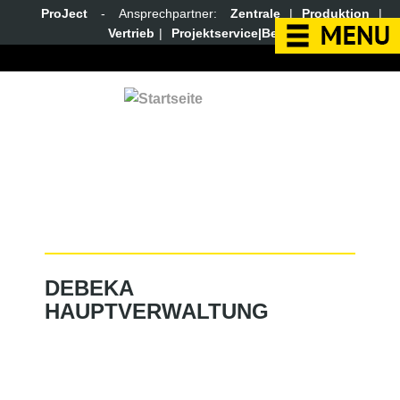
Direkt zum Inhalt
ProJect
- Ansprechpartner:
Zentrale
|
Produktion
|
Vertrieb
|
Projektservice|Bereichscontrolling
Unternehmen
Leistungen
Referenzen
Karriere
DEBEKA
HAUPTVERWALTUNG