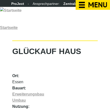
Direkt zum Inhalt
ProJect
- Ansprechpartner:
Zentrale
|
Produktion
|
Vertrieb
|
Projektservice|Bereichscontrolling
Unternehmen
Sie sind hier
Startseite
Leistungen
Referenzen
GLÜCKAUF HAUS
Karriere
Ort:
Essen
Bauart:
Erweiterungsbau
Umbau
Nutzung: